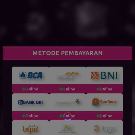
METODE PEMBAYARAN
Online
Online
Online
Online
Online
Online