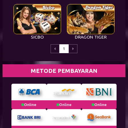
SICBO
DRAGON TIGER
1
METODE PEMBAYARAN
Online
Online
Online