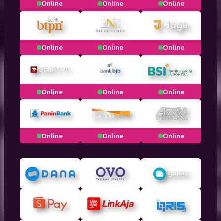
Online
Online
Online
Online
Online
Online
Online
Online
Online
Online
Online
Online