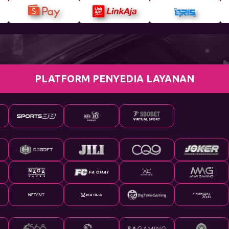
PLATFORM PENYEDIA LAYANAN