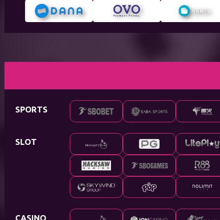
SPORTS
SLOT
CASINO