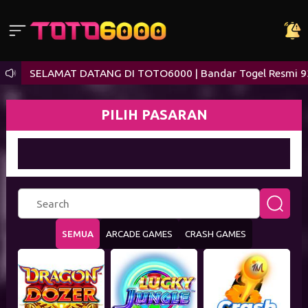
SELAMAT DATANG DI TOTO6000 | Bandar Togel Resmi 9
PILIH PASARAN
SEMUA
ARCADE GAMES
CRASH GAMES